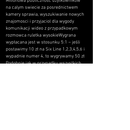
Milionowa publicznosc uzytkownikow 
na calym swiecie za posrednictwem 
kamery sprawia, wyszukiwanie nowych 
znajomosci i przyjaciol dla wygody 
komunikacji wideo z przypadkowym 
rozmowca ruletka wysokieWygrana 
wypłacana jest w stosunku 5:1 – jeśli 
postawimy 10 zł na Six Line 1,2,3,4,5,6 i 
wypadnie numer 4, to wygrywamy 50 zł  
Podobnie jak w przypadku wszystkich 
popularnych gier losowych, ruletka ma 
wiele odmian, więc możesz napotkać 
różnice w zasadach  Jednak sedno gry 
zawsze pozostaje takie samo  Masz stół 
z różnymi czerwonymi i czarnymi 
liczbami i różnymi sektorami dla 
zakładów  Ruletka europejska to wersja 
klasyczna tej gry, na bazie której 
powstają kolejne wersje  Jest jedną z 