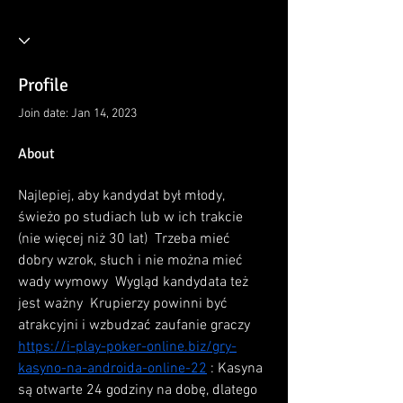
Profile
Join date: Jan 14, 2023
About
Najlepiej, aby kandydat był młody, 
świeżo po studiach lub w ich trakcie 
(nie więcej niż 30 lat)  Trzeba mieć 
dobry wzrok, słuch i nie można mieć 
wady wymowy  Wygląd kandydata też 
jest ważny  Krupierzy powinni być 
atrakcyjni i wzbudzać zaufanie graczy   
https://i-play-poker-online.biz/gry-
kasyno-na-androida-online-22
 : Kasyna 
są otwarte 24 godziny na dobę, dlatego 